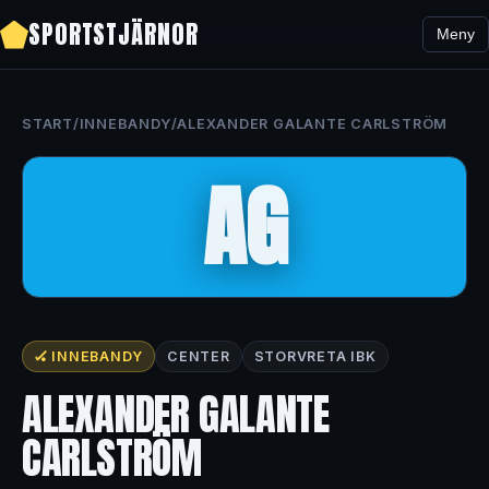
SPORTSTJÄRNOR
Meny
START
/
INNEBANDY
/
ALEXANDER GALANTE CARLSTRÖM
AG
🏑 INNEBANDY
CENTER
STORVRETA IBK
ALEXANDER GALANTE
CARLSTRÖM