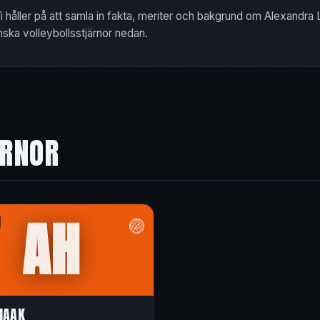
i håller på att samla in fakta, meriter och bakgrund om Alexandra
nska volleybollsstjärnor nedan.
ÄRNOR
AH
🏐
HAAK