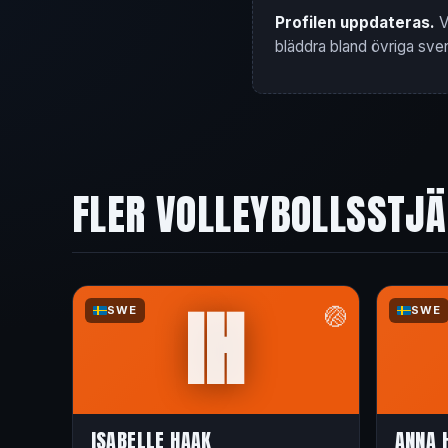
Profilen uppdateras.
V
bläddra bland övriga sve
FLER VOLLEYBOLLSSTJ
IH
🏐
SWE
SWE
ISABELLE HAAK
ANNA 