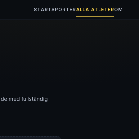
START
SPORTER
ALLA ATLETER
OM
nde med fullständig