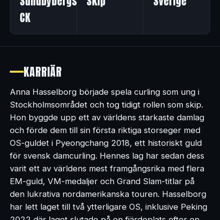
Sundbybergs
Skip
Sverige
CK
KARRIÄR
Anna Hasselborg började spela curling som ung i
Stockholmsområdet och tog tidigt rollen som skip.
Hon byggde upp ett av världens starkaste damlag
och förde dem till sin första riktiga storseger med
OS-guldet i Pyeongchang 2018, ett historiskt guld
för svensk damcurling. Hennes lag har sedan dess
varit ett av världens mest framgångsrika med flera
EM-guld, VM-medaljer och Grand Slam-titlar på
den lukrativa nordamerikanska touren. Hasselborg
har lett laget till två ytterligare OS, inklusive Peking
2022 där laget slutade på en fjärdeplats efter en