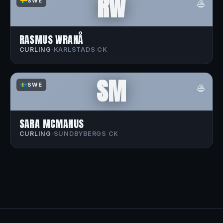
RW
🥌
SWE
RASMUS WRANÅ
CURLING
·
KARLSTADS CK
SM
🥌
SWE
SARA MCMANUS
CURLING
·
SUNDBYBERGS CK