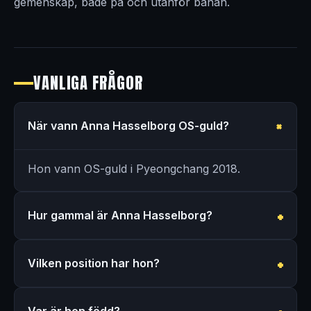
gemenskap, både på och utanför banan.
VANLIGA FRÅGOR
När vann Anna Hasselborg OS-guld?
Hon vann OS-guld i Pyeongchang 2018.
Hur gammal är Anna Hasselborg?
Vilken position har hon?
Var är hon född?