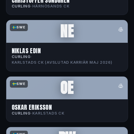
CHRISTOFFER SUNDGREN
CURLING
·
HÄRNÖSANDS CK
NE
🥌
SWE
NIKLAS EDIN
CURLING
·
KARLSTADS CK (AVSLUTAD KARRIÄR MAJ 2026)
OE
🥌
SWE
OSKAR ERIKSSON
CURLING
·
KARLSTADS CK