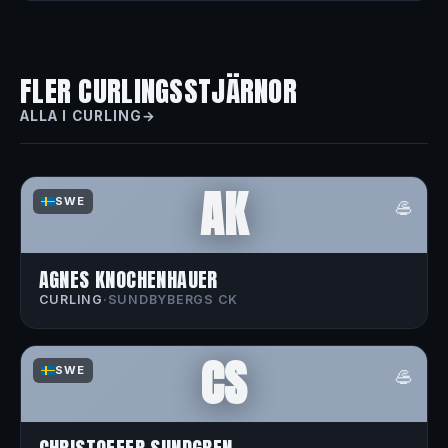
FLER CURLINGSSTJÄRNOR
ALLA I CURLING
AK
🥌
SWE
AGNES KNOCHENHAUER
CURLING
·
SUNDBYBERGS CK
CS
🥌
SWE