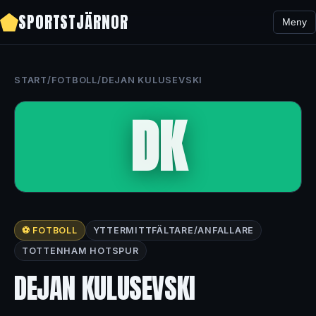
SPORTSTJÄRNOR
Meny
START
/
FOTBOLL
/
DEJAN KULUSEVSKI
DK
⚽ FOTBOLL
YTTERMITTFÄLTARE/ANFALLARE
TOTTENHAM HOTSPUR
DEJAN KULUSEVSKI