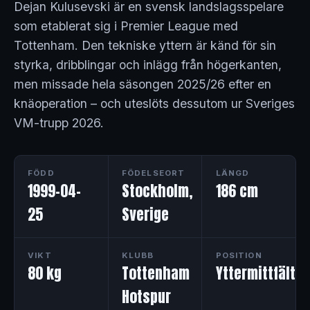
Dejan Kulusevski är en svensk landslagsspelare
som etablerat sig i Premier League med
Tottenham. Den tekniske yttern är känd för sin
styrka, dribblingar och inlägg från högerkanten,
men missade hela säsongen 2025/26 efter en
knäoperation – och uteslöts dessutom ur Sveriges
VM-trupp 2026.
FÖDD
FÖDELSEORT
LÄNGD
1999-04-
Stockholm,
186 cm
25
Sverige
VIKT
KLUBB
POSITION
80 kg
Tottenham
Yttermittfältar
Hotspur