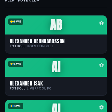
ALLA I FOTBOLL
AB
⚽
SWE
ALEXANDER BERNHARDSSON
FOTBOLL
·
HOLSTEIN KIEL
AI
⚽
SWE
ALEXANDER ISAK
FOTBOLL
·
LIVERPOOL FC
AI
⚽
SWE