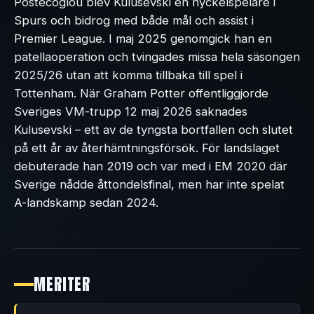
Postecoglou blev Kulusevski en nyckelspelare i
Spurs och bidrog med både mål och assist i
Premier League. I maj 2025 genomgick han en
patellaoperation och tvingades missa hela säsongen
2025/26 utan att komma tillbaka till spel i
Tottenham. När Graham Potter offentliggjorde
Sveriges VM-trupp 12 maj 2026 saknades
Kulusevski – ett av de tyngsta bortfallen och slutet
på ett år av återhämtningsförsök. För landslaget
debuterade han 2019 och var med i EM 2020 där
Sverige nådde åttondelsfinal, men har inte spelat
A-landskamp sedan 2024.
MERITER