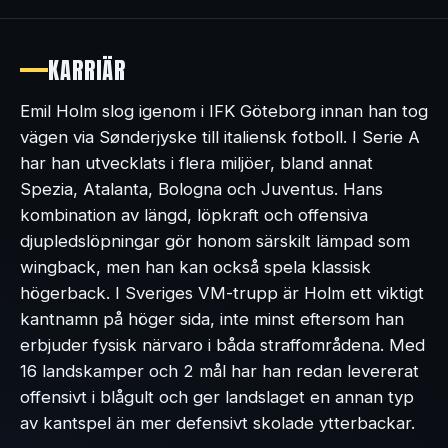
KARRIÄR
Emil Holm slog igenom i IFK Göteborg innan han tog
vägen via Sønderjyske till italiensk fotboll. I Serie A
har han utvecklats i flera miljöer, bland annat
Spezia, Atalanta, Bologna och Juventus. Hans
kombination av längd, löpkraft och offensiva
djupledslöpningar gör honom särskilt lämpad som
wingback, men han kan också spela klassisk
högerback. I Sveriges VM-trupp är Holm ett viktigt
kantnamn på höger sida, inte minst eftersom han
erbjuder fysisk närvaro i båda straffområdena. Med
16 landskamper och 2 mål har han redan levererat
offensivt i blågult och ger landslaget en annan typ
av kantspel än mer defensivt skolade ytterbackar.