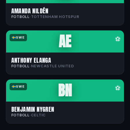
AMANDA NILDÉN
FOTBOLL
·
TOTTENHAM HOTSPUR
AE
⚽
SWE
ANTHONY ELANGA
FOTBOLL
·
NEWCASTLE UNITED
BN
⚽
SWE
BENJAMIN NYGREN
FOTBOLL
·
CELTIC