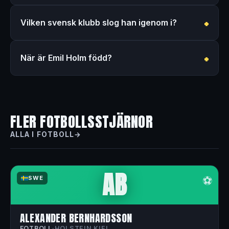
Vilken svensk klubb slog han igenom i?
När är Emil Holm född?
FLER FOTBOLLSSTJÄRNOR
ALLA I FOTBOLL
AB
⚽
SWE
ALEXANDER BERNHARDSSON
FOTBOLL
·
HOLSTEIN KIEL