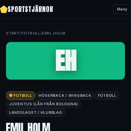
SPORTSTJÄRNOR
Meny
START
/
FOTBOLL
/
EMIL HOLM
EH
⚽ FOTBOLL
HÖGERBACK / WINGBACK
FOTBOLL
JUVENTUS (LÅN FRÅN BOLOGNA)
LANDSLAGET / KLUBBLAG
EMIL HOLM