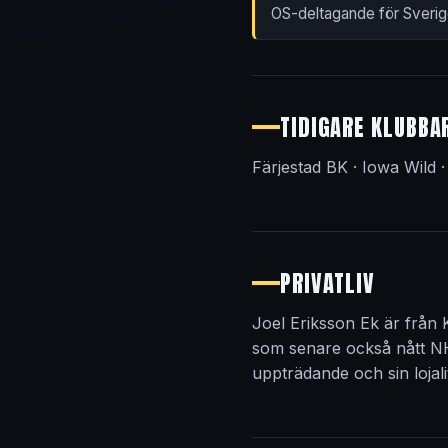
OS-deltagande för Sveri
TIDIGARE KLUBBA
Färjestad BK · Iowa Wild ·
PRIVATLIV
Joel Eriksson Ek är från
som senare också nått NH
uppträdande och sin lojal