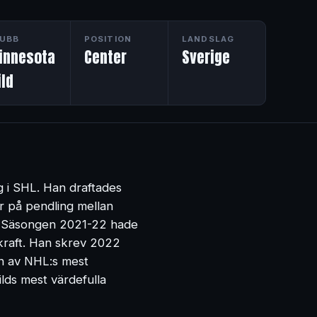
UBB
POSITION
LANDSLAG
innesota
Center
Sverige
ld
g i SHL. Han draftades
er på pendling mellan
0. Säsongen 2021-22 hade
kraft. Han skrev 2022
en av NHL:s mest
ilds mest värdefulla