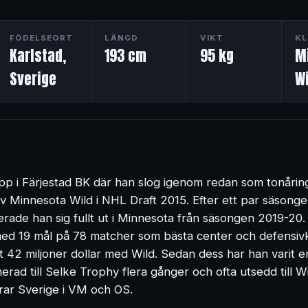
FÖDELSEORT
LÄNGD
VIKT
KL
Karlstad,
193 cm
95 kg
M
Sverige
Wi
pp i Färjestad BK där han slog igenom redan som tonårin
av Minnesota Wild i NHL Draft 2015. Efter ett par säsong
erade han sig fullt ut i Minnesota från säsongen 2019-2
ed 19 mål på 78 matcher som bästa center och defensiv
ärt 42 miljoner dollar med Wild. Sedan dess har han varit 
rad till Selke Trophy flera gånger och ofta utsedd till W
rar Sverige i VM och OS.