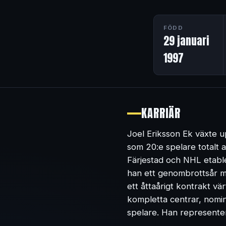
FÖDD
29 januari
1997
KARRIÄR
Joel Eriksson Ek växte u
som 20:e spelare totalt 
Färjestad och NHL etabl
han ett genombrottsår m
ett åttaårigt kontrakt v
kompletta centrar, nomine
spelare. Han represente