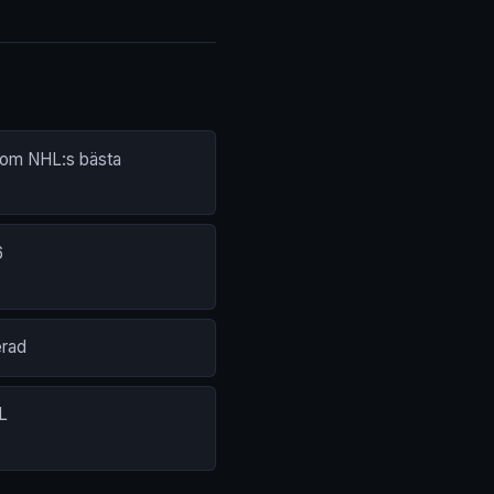
 som NHL:s bästa
6
erad
L