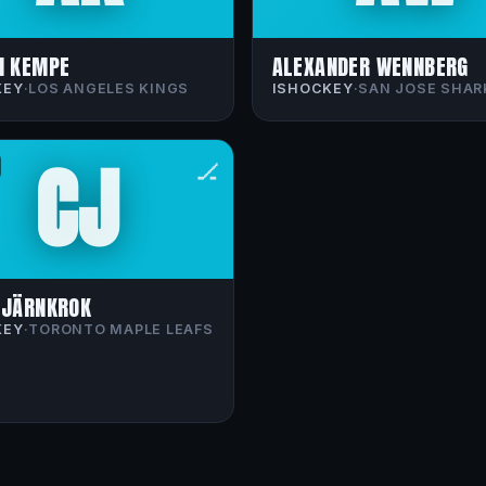
N KEMPE
ALEXANDER WENNBERG
KEY
·
LOS ANGELES KINGS
ISHOCKEY
·
SAN JOSE SHAR
CJ
🏒
 JÄRNKROK
KEY
·
TORONTO MAPLE LEAFS