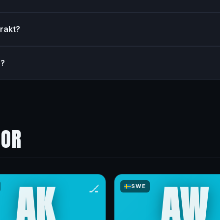
trakt?
e?
NOR
AK
AW
🏒
SWE