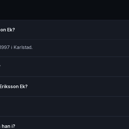
son Ek?
997 i Karlstad.
?
 Eriksson Ek?
 han i?