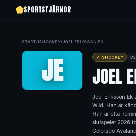
SPORTSTJÄRNOR
START
/
ISHOCKEY
/
JOEL ERIKSSON EK
JE
🏒 ISHOCKEY
CE
JOEL E
Joel Eriksson Ek
Wild. Han är känd 
Han är ofta nomin
slutspelet 2026 to
Colorado Avalanc