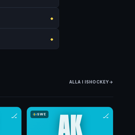
ALLA I ISHOCKEY
AK
🏒
🏒
SWE