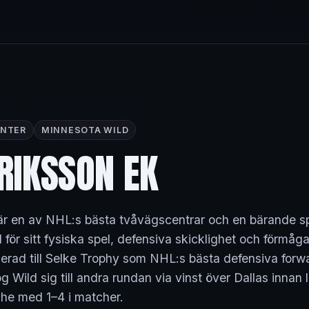
NTER
MINNESOTA WILD
RIKSSON EK
 är en av NHL:s bästa tvåvägscentrar och en bärande s
för sitt fysiska spel, defensiva skicklighet och förmåga 
erad till Selke Trophy som NHL:s bästa defensiva forwa
g Wild sig till andra rundan via vinst över Dallas innan l
he med 1–4 i matcher.