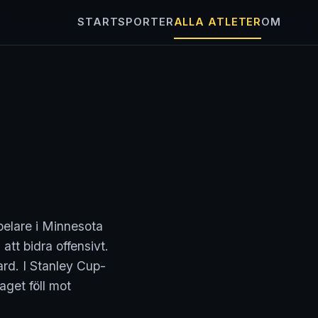
START
SPORTER
ALLA ATLETER
OM
pelare i Minnesota
att bidra offensivt.
rd. I Stanley Cup-
aget föll mot