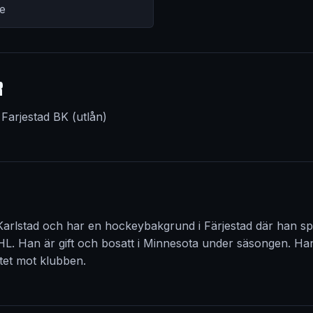
ge
R
 Farjestad BK (utlån)
 Karlstad och har en hockeybakgrund i Färjestad där han s
L. Han är gift och bosatt i Minnesota under säsongen. Han
itet mot klubben.