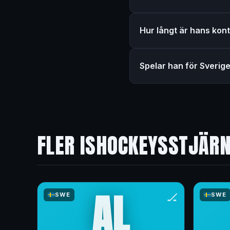
Hur långt är hans kon
Spelar han för Sverig
FLER ISHOCKEYSSTJÄR
AL
🏒
SWE
SWE