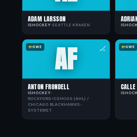
ADAM LARSSON
ADRIA
ISHOCKEY
·
SEATTLE KRAKEN
ISHOC
AF
🏒
SWE
SWE
ANTON FRONDELL
CALLE
ISHOCKEY
·
ISHOC
ROCKFORD ICEHOGS (AHL) /
CHICAGO BLACKHAWKS-
SYSTEMET