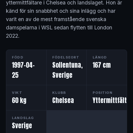
yttermittfältare i Chelsea och landslaget. Hon är
känd för sin snabbhet och sina inlägg och har
varit en av de mest framstående svenska
damspelarna i WSL sedan flytten till London
2022.
FÖDD
FÖDELSEORT
LÄNGD
1997-04-
Sollentuna,
167 cm
25
Sverige
VIKT
KLUBB
POSITION
60 kg
Chelsea
Yttermittfältar
LANDSLAG
Sverige