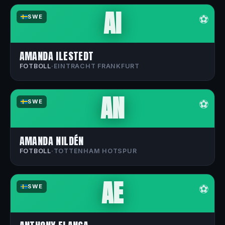
AI
⚽
SWE
AMANDA ILESTEDT
FOTBOLL
·
EINTRACHT FRANKFURT
AN
⚽
SWE
AMANDA NILDÉN
FOTBOLL
·
TOTTENHAM HOTSPUR
AE
⚽
SWE