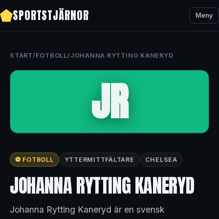
SPORTSTJÄRNOR
Meny
START
/
FOTBOLL
/
JOHANNA RYTTING KANERYD
JR
⚽ FOTBOLL
YTTERMITTFÄLTARE
CHELSEA
JOHANNA RYTTING KANERYD
Johanna Rytting Kaneryd är en svensk