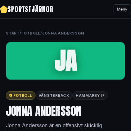
SPORTSTJÄRNOR
Meny
START
/
FOTBOLL
/
JONNA ANDERSSON
JA
⚽ FOTBOLL
VÄNSTERBACK
HAMMARBY IF
JONNA ANDERSSON
Jonna Andersson är en offensivt skicklig