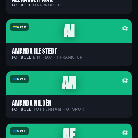
FOTBOLL
·
LIVERPOOL FC
AI
⚽
SWE
AMANDA ILESTEDT
FOTBOLL
·
EINTRACHT FRANKFURT
AN
⚽
SWE
AMANDA NILDÉN
FOTBOLL
·
TOTTENHAM HOTSPUR
AE
⚽
SWE