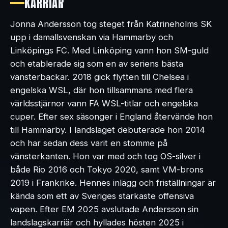
KARRIÄR
Jonna Andersson tog steget från Katrineholms SK
upp i damallsvenskan via Hammarby och
Linköpings FC. Med Linköping vann hon SM-guld
och etablerade sig som en av seriens bästa
vänsterbackar. 2018 gick flytten till Chelsea i
engelska WSL, där hon tillsammans med flera
världsstjärnor vann FA WSL-titlar och engelska
cuper. Efter sex säsonger i England återvände hon
till Hammarby. I landslaget debuterade hon 2014
och har sedan dess varit en stomme på
vänsterkanten. Hon var med och tog OS-silver i
både Rio 2016 och Tokyo 2020, samt VM-brons
2019 i Frankrike. Hennes inlägg och friställningar är
kända som ett av Sveriges starkaste offensiva
vapen. Efter EM 2025 avslutade Andersson sin
landslagskarriär och hyllades hösten 2025 i