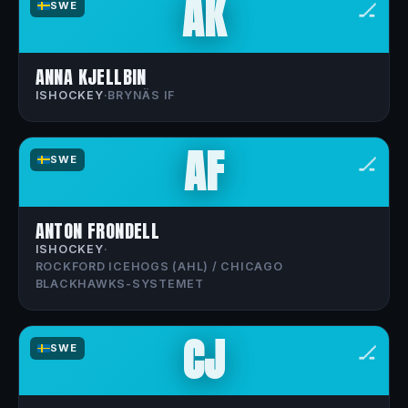
AK
🏒
SWE
ANNA KJELLBIN
ISHOCKEY
·
BRYNÄS IF
AF
🏒
SWE
ANTON FRONDELL
ISHOCKEY
·
ROCKFORD ICEHOGS (AHL) / CHICAGO
BLACKHAWKS-SYSTEMET
CJ
🏒
SWE