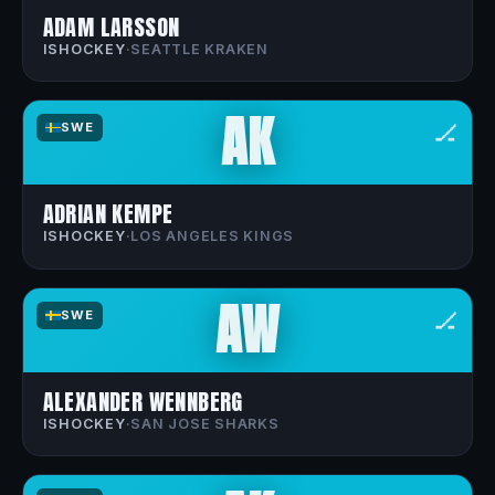
ADAM LARSSON
ISHOCKEY
·
SEATTLE KRAKEN
AK
🏒
SWE
ADRIAN KEMPE
ISHOCKEY
·
LOS ANGELES KINGS
AW
🏒
SWE
ALEXANDER WENNBERG
ISHOCKEY
·
SAN JOSE SHARKS