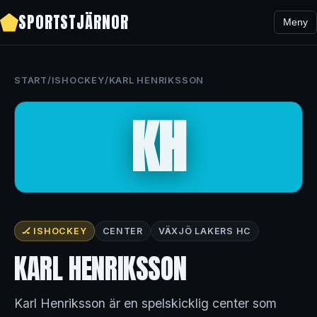
SPORTSTJÄRNOR
Meny
START
/
ISHOCKEY
/
KARL HENRIKSSON
KH
🏒 ISHOCKEY
CENTER
VÄXJÖ LAKERS HC
KARL HENRIKSSON
Karl Henriksson är en spelskicklig center som