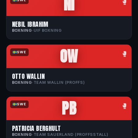
NI
🥊
NEBIL IBRAHIM
BOXNING
·
UIF BOXNING
OW
🥊
SWE
OTTO WALLIN
BOXNING
·
TEAM WALLIN (PROFFS)
PB
🥊
SWE
PATRICIA BERGHULT
BOXNING
·
TEAM SAUERLAND (PROFFSSTALL)