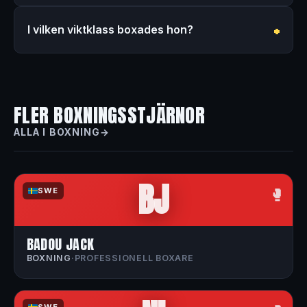
I vilken viktklass boxades hon?
FLER BOXNINGSSTJÄRNOR
ALLA I BOXNING
BJ
🥊
SWE
BADOU JACK
BOXNING
·
PROFESSIONELL BOXARE
SWE