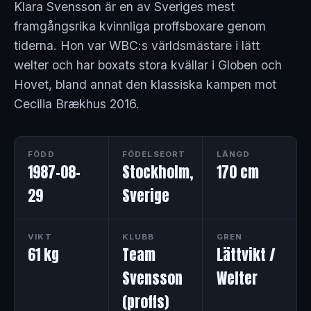
Klara Svensson är en av Sveriges mest
framgångsrika kvinnliga proffsboxare genom
tiderna. Hon var WBC:s världsmästare i lätt
welter och har boxats stora kvällar i Globen och
Hovet, bland annat den klassiska kampen mot
Cecilia Brækhus 2016.
FÖDD
FÖDELSEORT
LÄNGD
1987-08-
Stockholm,
170 cm
29
Sverige
VIKT
KLUBB
GREN
61 kg
Team
Lättvikt /
Svensson
Welter
(proffs)