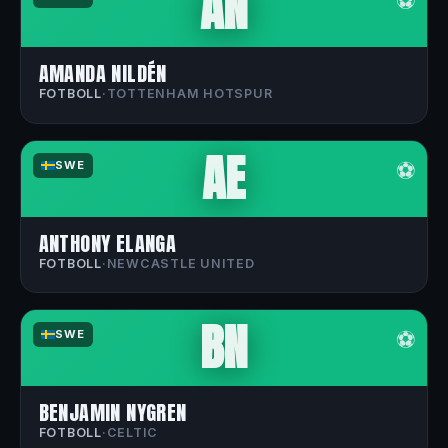
AN
⚽
AMANDA NILDÉN
FOTBOLL
·
TOTTENHAM HOTSPUR
AE
⚽
SWE
ANTHONY ELANGA
FOTBOLL
·
NEWCASTLE UNITED
BN
⚽
SWE
BENJAMIN NYGREN
FOTBOLL
·
CELTIC