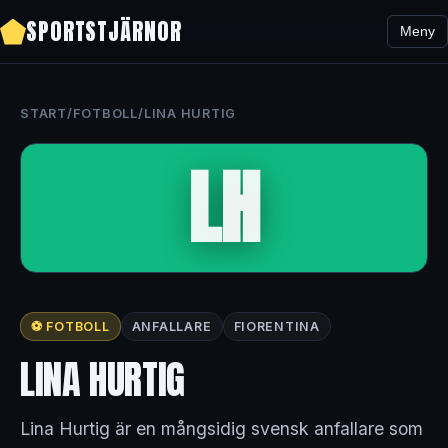
SPORTSTJÄRNOR
Meny
START
/
FOTBOLL
/
LINA HURTIG
LH
⚽ FOTBOLL
ANFALLARE
FIORENTINA
LINA HURTIG
Lina Hurtig är en mångsidig svensk anfallare som