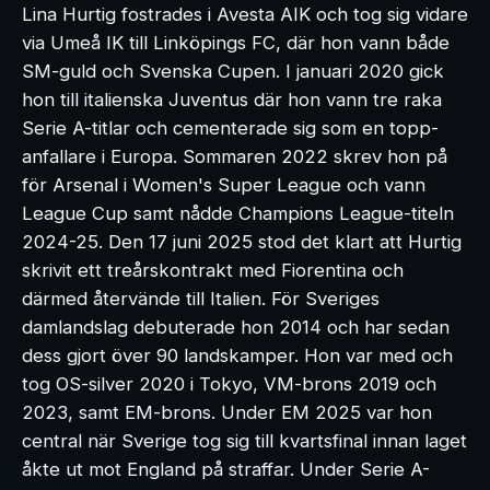
Lina Hurtig fostrades i Avesta AIK och tog sig vidare
via Umeå IK till Linköpings FC, där hon vann både
SM-guld och Svenska Cupen. I januari 2020 gick
hon till italienska Juventus där hon vann tre raka
Serie A-titlar och cementerade sig som en topp-
anfallare i Europa. Sommaren 2022 skrev hon på
för Arsenal i Women's Super League och vann
League Cup samt nådde Champions League-titeln
2024-25. Den 17 juni 2025 stod det klart att Hurtig
skrivit ett treårskontrakt med Fiorentina och
därmed återvände till Italien. För Sveriges
damlandslag debuterade hon 2014 och har sedan
dess gjort över 90 landskamper. Hon var med och
tog OS-silver 2020 i Tokyo, VM-brons 2019 och
2023, samt EM-brons. Under EM 2025 var hon
central när Sverige tog sig till kvartsfinal innan laget
åkte ut mot England på straffar. Under Serie A-