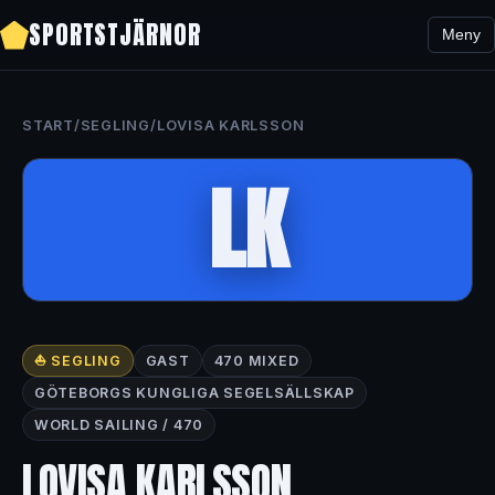
SPORTSTJÄRNOR
Meny
START
/
SEGLING
/
LOVISA KARLSSON
LK
⛵ SEGLING
GAST
470 MIXED
GÖTEBORGS KUNGLIGA SEGELSÄLLSKAP
WORLD SAILING / 470
LOVISA KARLSSON