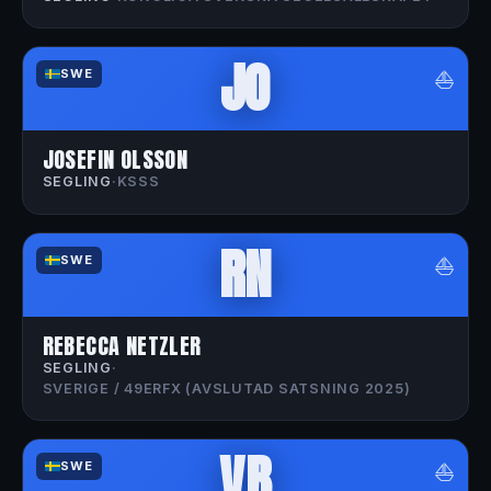
JO
⛵
SWE
JOSEFIN OLSSON
SEGLING
·
KSSS
RN
⛵
SWE
REBECCA NETZLER
SEGLING
·
SVERIGE / 49ERFX (AVSLUTAD SATSNING 2025)
VB
⛵
SWE