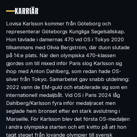
KARRIÄR
Lovisa Karlsson kommer från Göteborg och
representerar Göteborgs Kungliga Segelsällskap.
Hon tävlade i damernas 470 vid OS i Tokyo 2020
tillsammans med Olivia Bergström, där duon slutade
på 14:e plats. När den olympiska 470-klassen
gjordes om till mixed inför Paris slog Karlsson sig
ihop med Anton Dahlberg, som redan hade OS-
silver från Tokyo. Samarbetet gav snabb utdelning:
2022 vann de EM-guld och etablerade sig som en
internationell medaljbåt. Vid OS i Paris 2024 låg
Dahlberg/Karlsson fyra inför medaljracet men
seglade hem bronset efter en stark avslutning i
Marseille. För Karlsson blev det första OS-medaljen
i andra olympiska starten och ett kvitto på att hon
tagit steget från lovande olympier till svensk