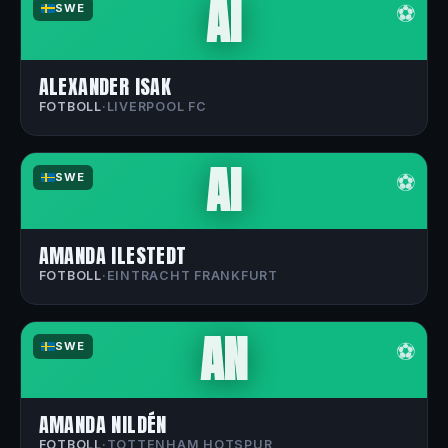
AI
⚽
SWE
ALEXANDER ISAK
FOTBOLL
·
LIVERPOOL FC
AI
⚽
SWE
AMANDA ILESTEDT
FOTBOLL
·
EINTRACHT FRANKFURT
AN
⚽
SWE
AMANDA NILDÉN
FOTBOLL
·
TOTTENHAM HOTSPUR