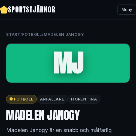
SPORTSTJÄRNOR
Meny
START
/
FOTBOLL
/
MADELEN JANOGY
MJ
⚽ FOTBOLL
ANFALLARE
FIORENTINA
MADELEN JANOGY
Madelen Janogy är en snabb och målfarlig