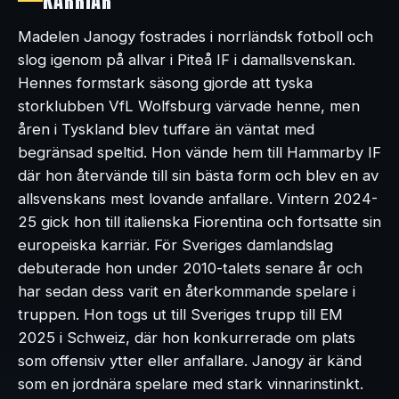
KARRIÄR
Madelen Janogy fostrades i norrländsk fotboll och
slog igenom på allvar i Piteå IF i damallsvenskan.
Hennes formstark säsong gjorde att tyska
storklubben VfL Wolfsburg värvade henne, men
åren i Tyskland blev tuffare än väntat med
begränsad speltid. Hon vände hem till Hammarby IF
där hon återvände till sin bästa form och blev en av
allsvenskans mest lovande anfallare. Vintern 2024-
25 gick hon till italienska Fiorentina och fortsatte sin
europeiska karriär. För Sveriges damlandslag
debuterade hon under 2010-talets senare år och
har sedan dess varit en återkommande spelare i
truppen. Hon togs ut till Sveriges trupp till EM
2025 i Schweiz, där hon konkurrerade om plats
som offensiv ytter eller anfallare. Janogy är känd
som en jordnära spelare med stark vinnarinstinkt.