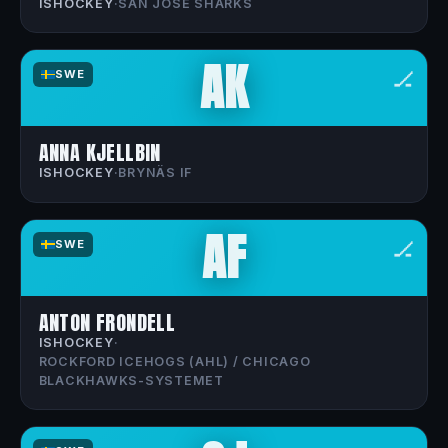
ISHOCKEY
·
SAN JOSE SHARKS
AK
🏒
SWE
ANNA KJELLBIN
ISHOCKEY
·
BRYNÄS IF
AF
🏒
SWE
ANTON FRONDELL
ISHOCKEY
·
ROCKFORD ICEHOGS (AHL) / CHICAGO
BLACKHAWKS-SYSTEMET