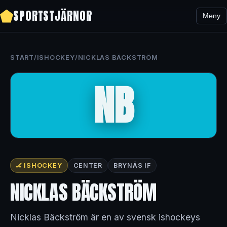
SPORTSTJÄRNOR
Meny
START
/
ISHOCKEY
/
NICKLAS BÄCKSTRÖM
NB
🏒 ISHOCKEY
CENTER
BRYNÄS IF
NICKLAS BÄCKSTRÖM
Nicklas Bäckström är en av svensk ishockeys