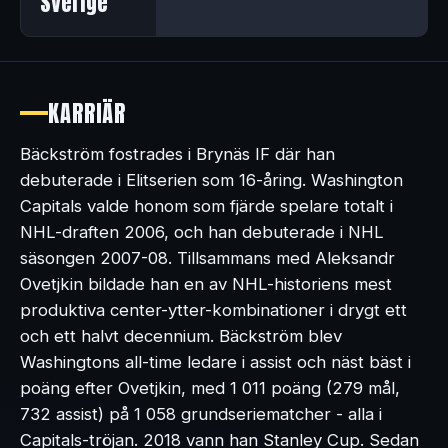
Sverige
KARRIÄR
Bäckström fostrades i Brynäs IF där han
debuterade i Elitserien som 16-åring. Washington
Capitals valde honom som fjärde spelare totalt i
NHL-draften 2006, och han debuterade i NHL
säsongen 2007-08. Tillsammans med Aleksandr
Ovetjkin bildade han en av NHL-historiens mest
produktiva center-ytter-kombinationer i drygt ett
och ett halvt decennium. Bäckström blev
Washingtons all-time ledare i assist och näst bäst i
poäng efter Ovetjkin, med 1 011 poäng (279 mål,
732 assist) på 1 058 grundseriematcher - alla i
Capitals-tröjan. 2018 vann han Stanley Cup. Sedan