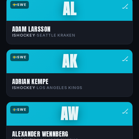
AL
🏒
SWE
ADAM LARSSON
ISHOCKEY
·
SEATTLE KRAKEN
AK
🏒
SWE
ADRIAN KEMPE
ISHOCKEY
·
LOS ANGELES KINGS
AW
🏒
SWE
ALEXANDER WENNBERG