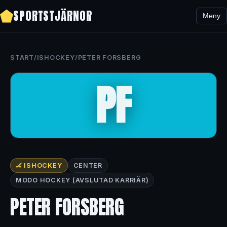
SPORTSTJÄRNOR
Meny
START
/
ISHOCKEY
/
PETER FORSBERG
PF
🏒 ISHOCKEY
CENTER
MODO HOCKEY (AVSLUTAD KARRIÄR)
PETER FORSBERG