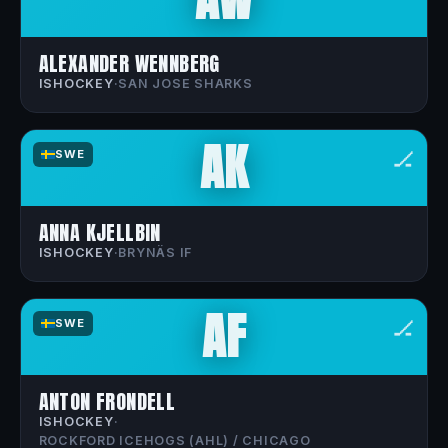
ALEXANDER WENNBERG
ISHOCKEY
·
SAN JOSE SHARKS
AK
🏒
SWE
ANNA KJELLBIN
ISHOCKEY
·
BRYNÄS IF
AF
🏒
SWE
ANTON FRONDELL
ISHOCKEY
·
ROCKFORD ICEHOGS (AHL) / CHICAGO