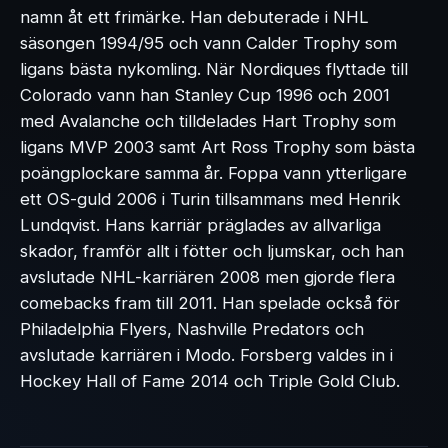
namn åt ett frimärke. Han debuterade i NHL
säsongen 1994/95 och vann Calder Trophy som
ligans bästa nykomling. När Nordiques flyttade till
Colorado vann han Stanley Cup 1996 och 2001
med Avalanche och tilldelades Hart Trophy som
ligans MVP 2003 samt Art Ross Trophy som bästa
poängplockare samma år. Foppa vann ytterligare
ett OS-guld 2006 i Turin tillsammans med Henrik
Lundqvist. Hans karriär präglades av allvarliga
skador, framför allt i fötter och ljumskar, och han
avslutade NHL-karriären 2008 men gjorde flera
comebacks fram till 2011. Han spelade också för
Philadelphia Flyers, Nashville Predators och
avslutade karriären i Modo. Forsberg valdes in i
Hockey Hall of Fame 2014 och Triple Gold Club.