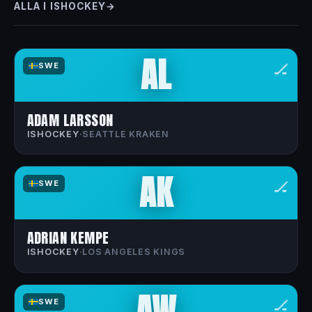
ALLA I ISHOCKEY
AL
🏒
SWE
ADAM LARSSON
ISHOCKEY
·
SEATTLE KRAKEN
AK
🏒
SWE
ADRIAN KEMPE
ISHOCKEY
·
LOS ANGELES KINGS
AW
🏒
SWE