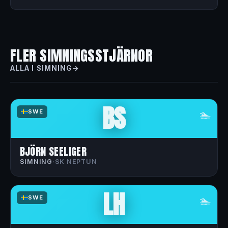
FLER SIMNINGSSTJÄRNOR
ALLA I SIMNING
BS
🏊
SWE
BJÖRN SEELIGER
SIMNING
·
SK NEPTUN
LH
🏊
SWE