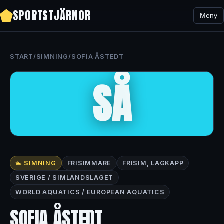
SPORTSTJÄRNOR
Meny
START
/
SIMNING
/
SOFIA ÅSTEDT
SÅ
🏊 SIMNING
FRISIMMARE
FRISIM, LAGKAPP
SVERIGE / SIMLANDSLAGET
WORLD AQUATICS / EUROPEAN AQUATICS
SOFIA ÅSTEDT