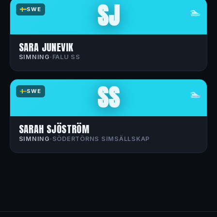
SJ
🏊
SWE
SARA JUNEVIK
SIMNING
·
FALU SS
SS
🏊
SWE
SARAH SJÖSTRÖM
SIMNING
·
SÖDERTÖRNS SIMSÄLLSKAP