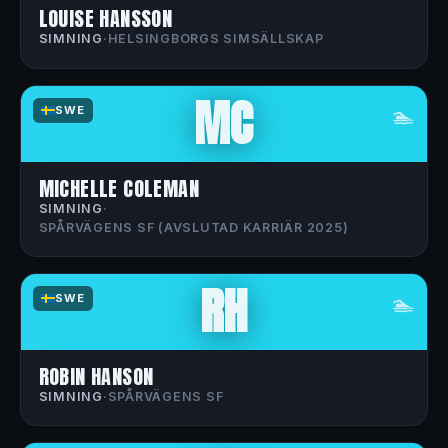
LOUISE HANSSON
SIMNING
·
HELSINGBORGS SIMSÄLLSKAP
MC
🏊
SWE
MICHELLE COLEMAN
SIMNING
·
SPÅRVÄGENS SF (AVSLUTAD KARRIÄR 2025)
RH
🏊
SWE
ROBIN HANSON
SIMNING
·
SPÅRVÄGENS SF