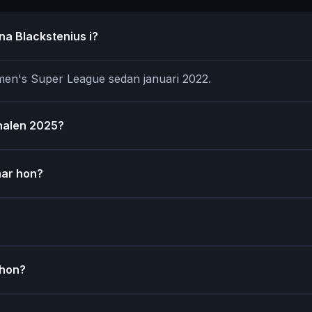
ina Blackstenius i?
men's Super League sedan januari 2022.
inalen 2025?
har hon?
 hon?