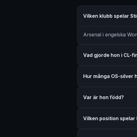
Vilken klubb spelar St
Arsenal i engelska Wo
Vad gjorde hon i CL-f
Hur många OS-silver 
Var är hon född?
Vilken position spelar