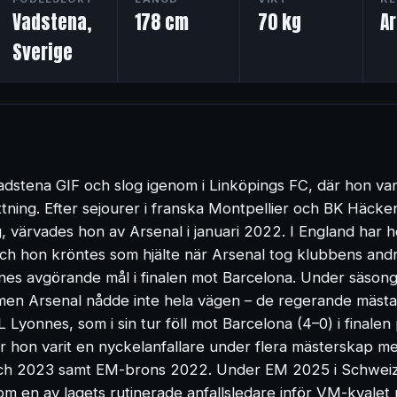
Vadstena,
178 cm
70 kg
A
Sverige
Vadstena GIF och slog igenom i Linköpings FC, där hon 
ttning. Efter sejourer i franska Montpellier och BK Häcke
g, värvades hon av Arsenal i januari 2022. I England har
h hon kröntes som hjälte när Arsenal tog klubbens an
ennes avgörande mål i finalen mot Barcelona. Under säson
men Arsenal nådde inte hela vägen – de regerande mästa
Lyonnes, som i sin tur föll mot Barcelona (4–0) i finalen 
r hon varit en nyckelanfallare under flera mästerskap m
h 2023 samt EM-brons 2022. Under EM 2025 i Schweiz 
som en av lagets rutinerade anfallsledare inför VM-kvalet