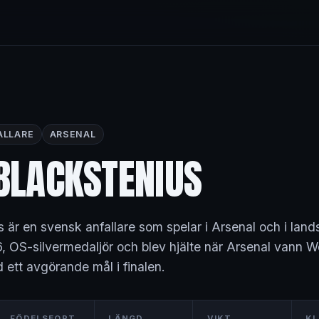
ALLARE
ARSENAL
BLACKSTENIUS
s är en svensk anfallare som spelar i Arsenal och i lan
6, OS-silvermedaljör och blev hjälte när Arsenal van
ett avgörande mål i finalen.
FÖDELSEORT
LÄNGD
VIKT
KL