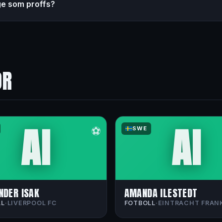
ge som proffs?
OR
AI
AI
⚽
SWE
NDER ISAK
AMANDA ILESTEDT
LL
·
LIVERPOOL FC
FOTBOLL
·
EINTRACHT FRAN