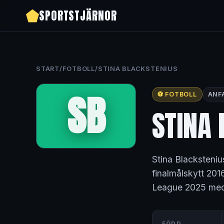
SPORTSTJÄRNOR
START
/
FOTBOLL
/
STINA BLACKSTENIUS
SB
⚽ FOTBOLL
ANF
STINA 
Stina Blacksteniu
finalmålskytt 201
League 2025 med 
FÖDD