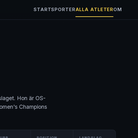
START
SPORTER
ALLA ATLETER
OM
dslaget. Hon är OS-
n Women's Champions
UBB
POSITION
LANDSLAG