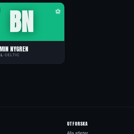
BN
⚽
MIN NYGREN
LL
·
CELTIC
UTFORSKA
Alla atleter