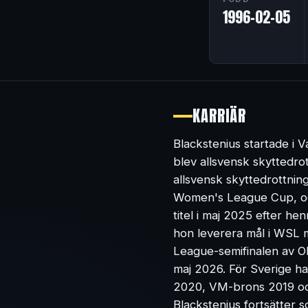
1996-02-05
KARRIÄR
Blackstenius startade i 
blev allsvensk skyttedro
allsvensk skyttedrottnin
Women's League Cup, oc
titel i maj 2025 efter h
hon leverera mål i WSL 
League-semifinalen av OL 
maj 2026. För Sverige ha
2020, VM-brons 2019 oc
Blackstenius fortsätter 