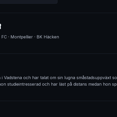
R
 FC · Montpellier · BK Häcken
 i Vadstena och har talat om sin lugna småstadsuppväxt so
 hon studieintresserad och har läst på distans medan hon spe