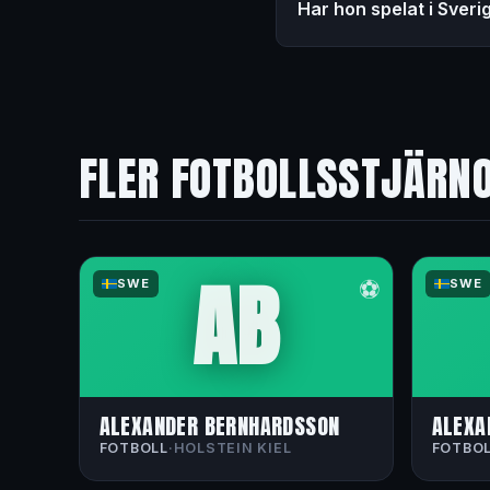
Har hon spelat i Sveri
FLER FOTBOLLSSTJÄRN
AB
⚽
SWE
SWE
ALEXANDER BERNHARDSSON
ALEXA
FOTBOLL
·
HOLSTEIN KIEL
FOTBO