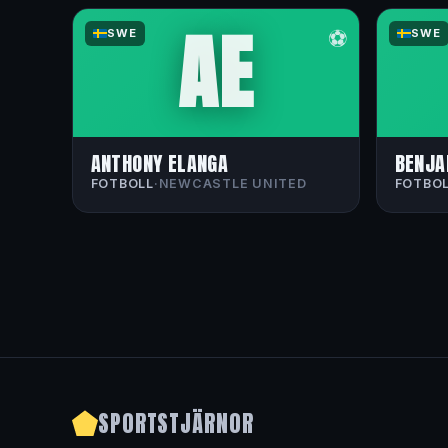
AE
⚽
SWE
SWE
ANTHONY ELANGA
BENJA
FOTBOLL
·
NEWCASTLE UNITED
FOTBO
SPORTSTJÄRNOR