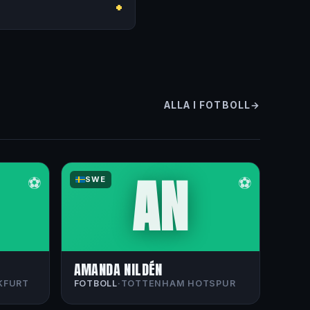
ALLA I FOTBOLL
AN
⚽
⚽
SWE
AMANDA NILDÉN
KFURT
FOTBOLL
·
TOTTENHAM HOTSPUR