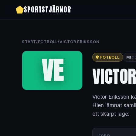
SPORTSTJÄRNOR
START
/
FOTBOLL
/
VICTOR ERIKSSON
VE
⚽ FOTBOLL
MIT
VICTOR
Victor Eriksson ka
Hien lämnat saml
ett skarpt läge.
FÖDD