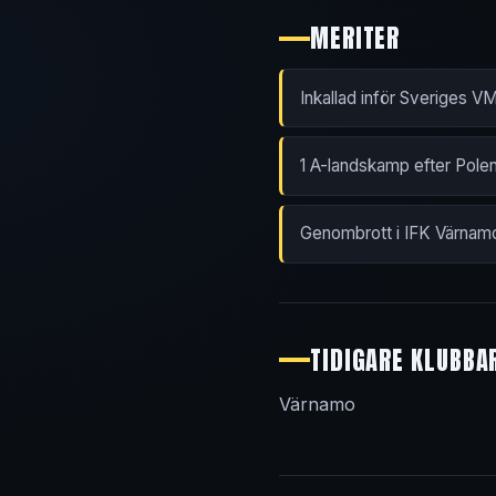
MERITER
Inkallad inför Sveriges V
1 A-landskamp efter Pol
Genombrott i IFK Värnam
TIDIGARE KLUBBA
Värnamo