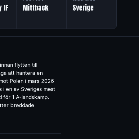
 IF
Mittback
Sverige
nan flytten till
åga att hantera en
n mot Polen i mars 2026
 i en av Sveriges mest
d för 1 A-landskamp.
otter breddade