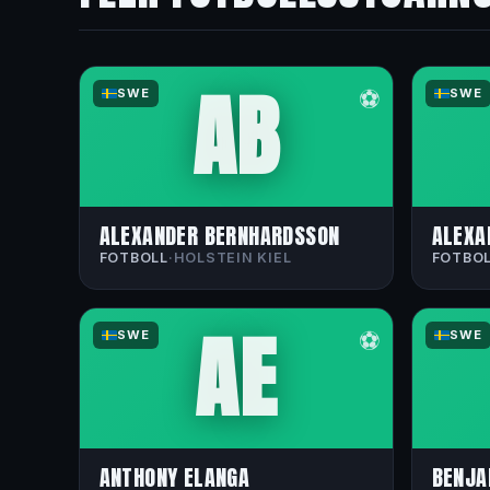
AB
⚽
SWE
SWE
ALEXANDER BERNHARDSSON
ALEXA
FOTBOLL
·
HOLSTEIN KIEL
FOTBO
AE
⚽
SWE
SWE
ANTHONY ELANGA
BENJA