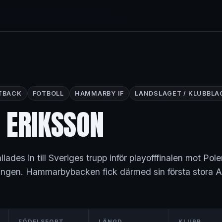
TBACK
FOTBOLL
HAMMARBY IF
LANDSLAGET / KLUBBLA
 ERIKSSON
llades in till Sveriges trupp inför playofffinalen mot Pol
ingen. Hammarbybacken fick därmed sin första stora A
FÖDELSEORT
LÄNGD
KLUBB