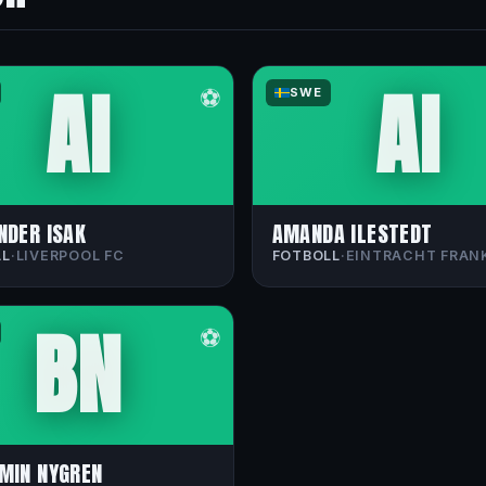
AI
AI
⚽
SWE
NDER ISAK
AMANDA ILESTEDT
LL
·
LIVERPOOL FC
FOTBOLL
·
EINTRACHT FRAN
BN
⚽
MIN NYGREN