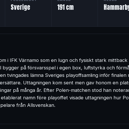
Sverige
191 cm
Hammarby
om i IFK Värnamo som en lugn och fysiskt stark mittback in
 bygger på försvarsspel i egen box, luftstyrka och förm
Hien tvingades lämna Sveriges playoffsamling inför finale
 ersättare. Uttagningen kom sent men gav honom en plats
lingar på många år. Efter Polen-matchen stod han notera
 etablerat namn före playoffet visade uttagningen hur P
elare från Allsvenskan.