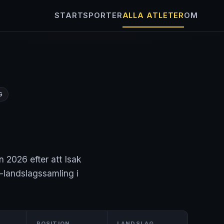
START
SPORTER
ALLA ATLETER
OM
G
en 2026 efter att Isak
-landslagssamling i
POSITION
LANDSLAG