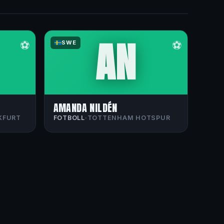
AN
⚽
⚽
SWE
AMANDA NILDÉN
KFURT
FOTBOLL
·
TOTTENHAM HOTSPUR