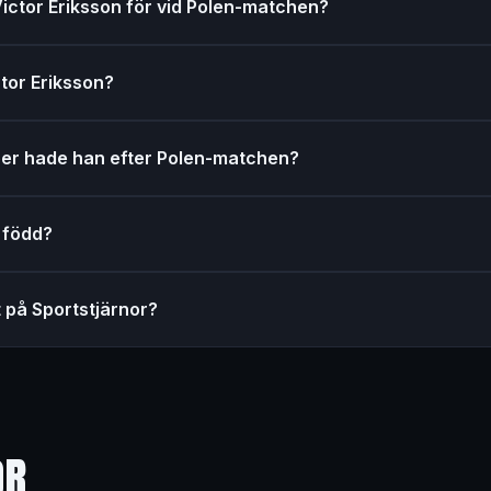
Victor Eriksson för vid Polen-matchen?
ctor Eriksson?
er hade han efter Polen-matchen?
n född?
t på Sportstjärnor?
OR