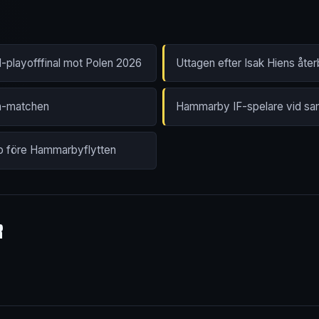
M-playofffinal mot Polen 2026
Uttagen efter Isak Hiens åte
en-matchen
Hammarby IF-spelare vid sa
o före Hammarbyflytten
R