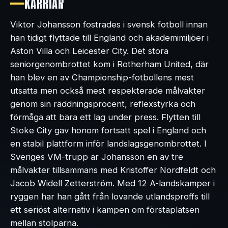
KARRIÄR
Viktor Johansson fostrades i svensk fotboll innan
han tidigt flyttade till England och akademimiljöer i
Aston Villa och Leicester City. Det stora
seniorgenombrottet kom i Rotherham United, där
han blev en av Championship-fotbollens mest
utsatta men också mest respekterade målvakter
genom sin räddningsprocent, reflexstyrka och
förmåga att bära ett lag under press. Flytten till
Stoke City gav honom fortsatt spel i England och
en stabil plattform inför landslagsgenombrottet. I
Sveriges VM-trupp är Johansson en av tre
målvakter tillsammans med Kristoffer Nordfeldt och
Jacob Widell Zetterström. Med 12 A-landskamper i
ryggen har han gått från lovande utlandsproffs till
ett seriöst alternativ i kampen om förstaplatsen
mellan stolparna.