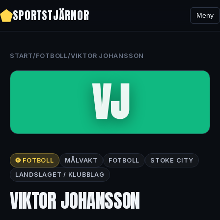
SPORTSTJÄRNOR
Meny
START
/
FOTBOLL
/
VIKTOR JOHANSSON
VJ
⚽ FOTBOLL
MÅLVAKT
FOTBOLL
STOKE CITY
LANDSLAGET / KLUBBLAG
VIKTOR JOHANSSON