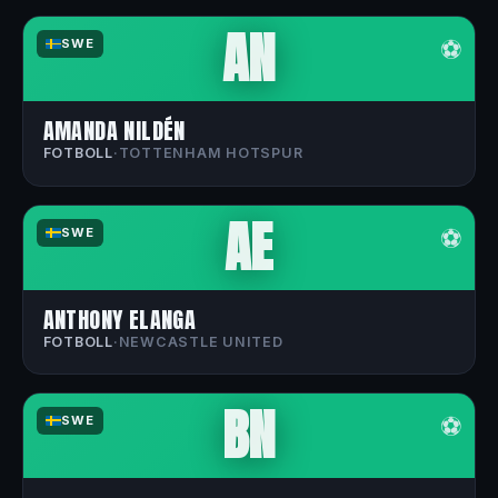
AN
⚽
SWE
AMANDA NILDÉN
FOTBOLL
·
TOTTENHAM HOTSPUR
AE
⚽
SWE
ANTHONY ELANGA
FOTBOLL
·
NEWCASTLE UNITED
BN
⚽
SWE