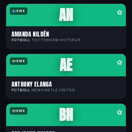
AN
⚽
SWE
AMANDA NILDÉN
FOTBOLL
·
TOTTENHAM HOTSPUR
AE
⚽
SWE
ANTHONY ELANGA
FOTBOLL
·
NEWCASTLE UNITED
BN
⚽
SWE