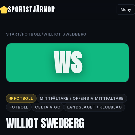
SPORTSTJÄRNOR
Meny
START
/
FOTBOLL
/
WILLIOT SWEDBERG
WS
⚽ FOTBOLL
MITTFÄLTARE / OFFENSIV MITTFÄLTARE
FOTBOLL
CELTA VIGO
LANDSLAGET / KLUBBLAG
WILLIOT SWEDBERG