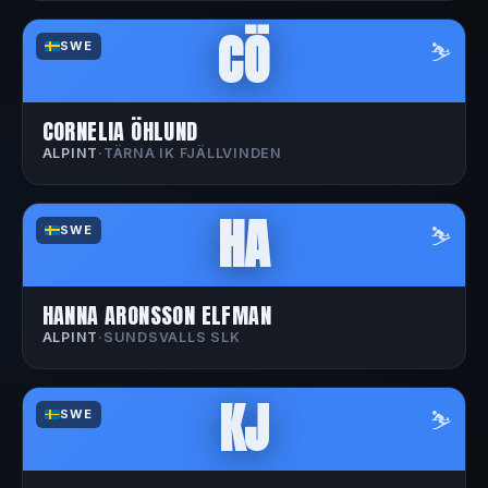
CÖ
⛷️
SWE
CORNELIA ÖHLUND
ALPINT
·
TÄRNA IK FJÄLLVINDEN
HA
⛷️
SWE
HANNA ARONSSON ELFMAN
ALPINT
·
SUNDSVALLS SLK
KJ
⛷️
SWE