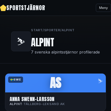
SPORTSTJÄRNOR
Meny
START
/
SPORTER
/
ALPINT
ALPINT
⛷️
7 svenska alpintsstjärnor profilerade
AS
⛷️
SWE
ANNA SWENN-LARSSON
ALPINT
·
TÄLLBERG-LEKSAND AK