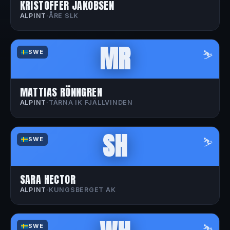
KRISTOFFER JAKOBSEN
ALPINT
·
ÅRE SLK
MR
⛷️
SWE
MATTIAS RÖNNGREN
ALPINT
·
TÄRNA IK FJÄLLVINDEN
SH
⛷️
SWE
SARA HECTOR
ALPINT
·
KUNGSBERGET AK
⛷️
SWE