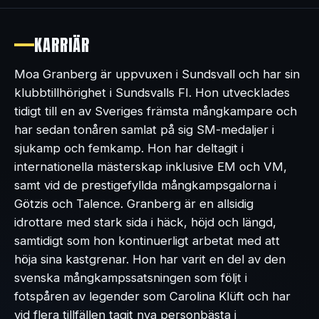
KARRIÄR
Moa Granberg är uppvuxen i Sundsvall och har sin
klubbtillhörighet i Sundsvalls FI. Hon utvecklades
tidigt till en av Sveriges främsta mångkampare och
har sedan tonåren samlat på sig SM-medaljer i
sjukamp och femkamp. Hon har deltagit i
internationella mästerskap inklusive EM och VM,
samt vid de prestigefyllda mångkampsgalorna i
Götzis och Talence. Granberg är en allsidig
idrottare med stark sida i häck, höjd och längd,
samtidigt som hon kontinuerligt arbetat med att
höja sina kastgrenar. Hon har varit en del av den
svenska mångkampssatsningen som följt i
fotspåren av legender som Carolina Klüft och har
vid flera tillfällen tagit nya personbästa i