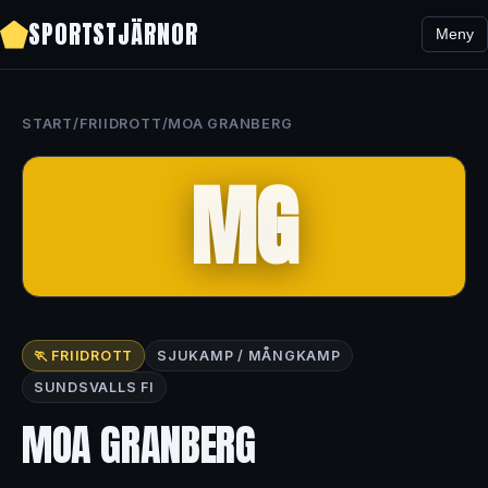
SPORTSTJÄRNOR
Meny
START
/
FRIIDROTT
/
MOA GRANBERG
MG
🏃 FRIIDROTT
SJUKAMP / MÅNGKAMP
SUNDSVALLS FI
MOA GRANBERG