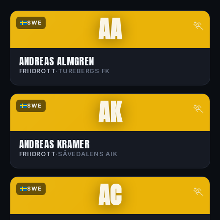
AA
🏃
SWE
ANDREAS ALMGREN
FRIIDROTT
·
TUREBERGS FK
AK
🏃
SWE
ANDREAS KRAMER
FRIIDROTT
·
SÄVEDALENS AIK
AC
🏃
SWE