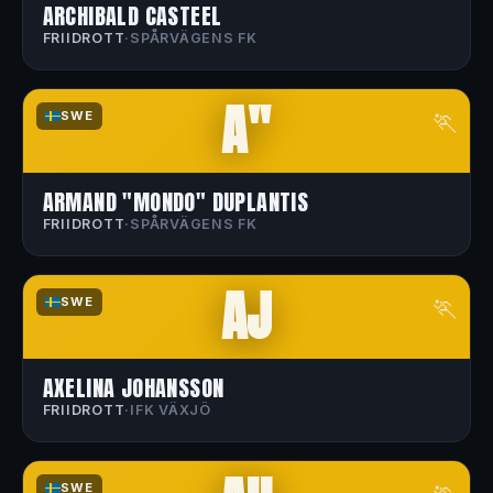
ARCHIBALD CASTEEL
FRIIDROTT
·
SPÅRVÄGENS FK
A"
🏃
SWE
ARMAND "MONDO" DUPLANTIS
FRIIDROTT
·
SPÅRVÄGENS FK
AJ
🏃
SWE
AXELINA JOHANSSON
FRIIDROTT
·
IFK VÄXJÖ
SWE